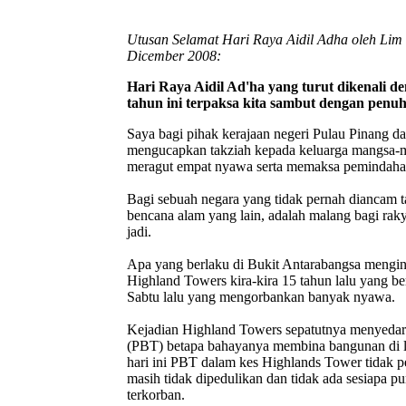
Utusan Selamat Hari Raya Aidil Adha oleh Lim 
Dicember 2008:
Hari Raya Aidil Ad'ha yang turut dikenali 
tahun ini terpaksa kita sambut dengan penuh
Saya bagi pihak kerajaan negeri Pulau Pinang d
mengucapkan takziah kepada keluarga mangsa-m
meragut empat nyawa serta memaksa pemindahan
Bagi sebuah negara yang tidak pernah diancam ta
bencana alam yang lain, adalah malang bagi rak
jadi.
Apa yang berlaku di Bukit Antarabangsa mengin
Highland Towers kira-kira 15 tahun lalu yang be
Sabtu lalu yang mengorbankan banyak nyawa.
Kejadian Highland Towers sepatutnya menyedark
(PBT) betapa bahayanya membina bangunan di 
hari ini PBT dalam kes Highlands Tower tidak 
masih tidak dipedulikan dan tidak ada sesiapa 
terkorban.