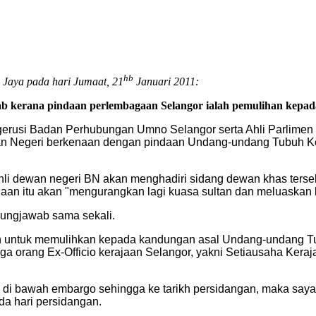
hb
 Jaya pada hari Jumaat, 21
Januari 2011:
 kerana pindaan perlembagaan Selangor ialah pemulihan kepad
rusi Badan Perhubungan Umno Selangor serta Ahli Parlimen 
n Negeri berkenaan dengan pindaan Undang-undang Tubuh Ke
i dewan negeri BN akan menghadiri sidang dewan khas tersebu
an itu akan "mengurangkan lagi kuasa sultan dan meluaskan k
ungjawab sama sekali.
h untuk memulihkan kepada kandungan asal Undang-undang T
iga orang Ex-Officio kerajaan Selangor, yakni Setiausaha Ker
ih di bawah embargo sehingga ke tarikh persidangan, maka sa
da hari persidangan.