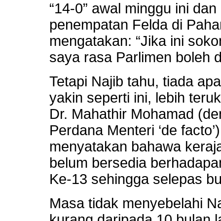
“14-0” awal minggu ini dan 
penempatan Felda di Pahan
mengatakan: “Jika ini soko
saya rasa Parlimen boleh 
Tetapi Najib tahu, tiada ap
yakin seperti ini, lebih ter
Dr. Mahathir Mohamad (d
Perdana Menteri ‘de facto’)
menyatakan bahawa keraja
belum bersedia berhadapa
Ke-13 sehingga selepas b
Masa tidak menyebelahi Na
kurang daripada 10 bulan la