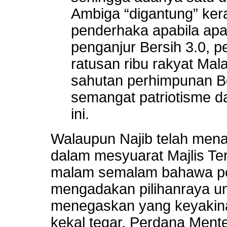
Ambiga “digantung” kera
penderhaka apabila ap
penganjur Bersih 3.0, 
ratusan ribu rakyat Ma
sahutan perhimpunan Be
semangat patriotisme da
ini.
Walaupun Najib telah mena
dalam mesyuarat Majlis Ter
malam semalam bahawa pe
mengadakan pilihanraya u
menegaskan yang keyakina
kekal tegar, Perdana Mente